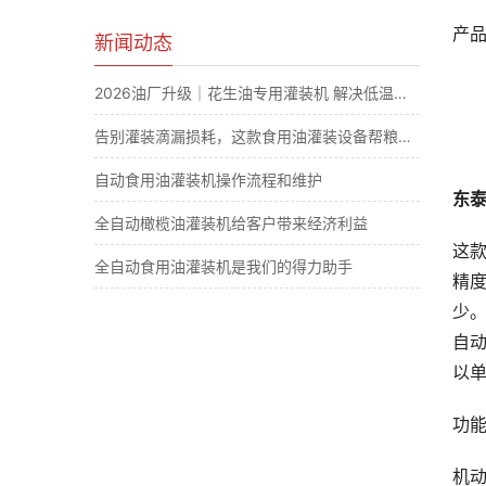
产
新闻动态
2026油厂升级｜花生油专用灌装机 解决低温凝固滴漏计量难题
告别灌装滴漏损耗，这款食用油灌装设备帮粮油厂大幅节省原料成本
自动食用油灌装机操作流程和维护
东泰
全自动橄榄油灌装机给客户带来经济利益
这
全自动食用油灌装机是我们的得力助手
精
少。
自
以
功
机