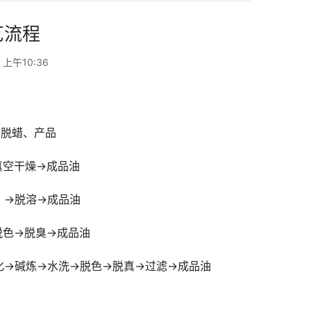
艺流程
 上午10:36
、脱蜡、产品
真空干燥→成品油
）→脱溶→成品油
脱色→脱臭→成品油
化→碱炼→水洗→脱色→脱真→过滤→成品油