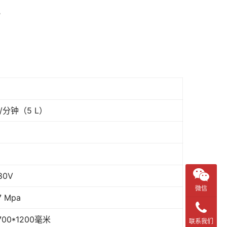
化
桶/分钟（5 L）
80V
微信
7 Mpa
700*1200毫米
联系我们