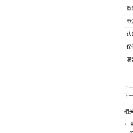
重
电
认
保
灌
上
下
相