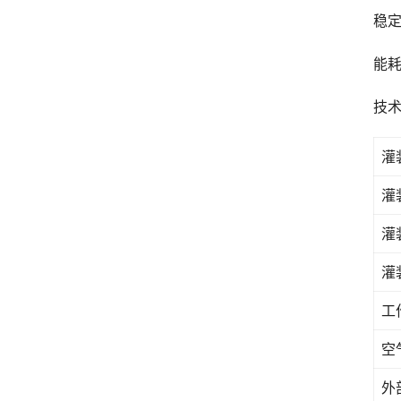
稳
能耗
技
灌
灌
灌
灌
工
空
外