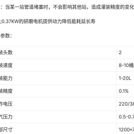
定：当某一站管道堵塞时，不会影响其他站，造成灌装精度的变
;0.37KW的研磨电机提供动力降低能耗延长寿
术参数：
装头数
2
装速度
8-10
装能力
1-20L
装精度
0.1%
作电压
220/3
气压力
0.5-0.
部尺寸
1200*