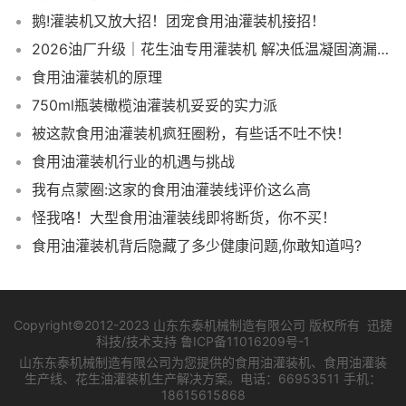
鹅!灌装机又放大招！团宠食用油灌装机接招！
2026油厂升级｜花生油专用灌装机 解决低温凝固滴漏计量难题
食用油灌装机的原理
750ml瓶装橄榄油灌装机妥妥的实力派
被这款食用油灌装机疯狂圈粉，有些话不吐不快！
食用油灌装机行业的机遇与挑战
我有点蒙圈:这家的食用油灌装线评价这么高
怪我咯！大型食用油灌装线即将断货，你不买！
食用油灌装机背后隐藏了多少健康问题,你敢知道吗?
Copyright©2012-2023 山东东泰机械制造有限公司 版权所有 迅捷
科技/技术支持
鲁ICP备11016209号-1
山东东泰机械制造有限公司为您提供的食用油灌装机、食用油灌装
生产线、花生油灌装机生产解决方案。电话：66953511 手机：
18615615868