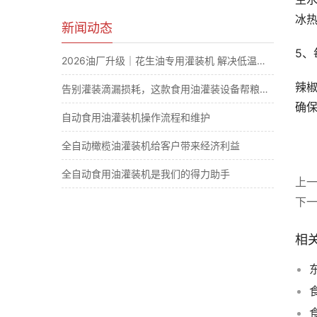
冰
新闻动态
5
2026油厂升级｜花生油专用灌装机 解决低温凝固滴漏计量难题
辣
告别灌装滴漏损耗，这款食用油灌装设备帮粮油厂大幅节省原料成本
确
自动食用油灌装机操作流程和维护
全自动橄榄油灌装机给客户带来经济利益
全自动食用油灌装机是我们的得力助手
上
下
相