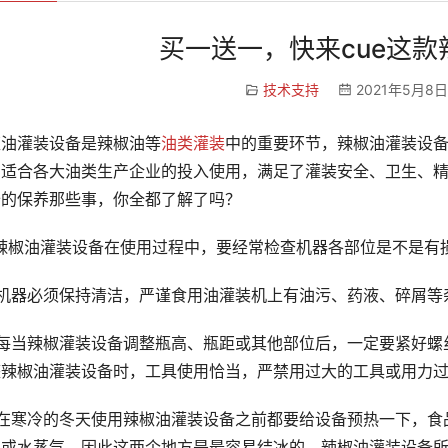
买一送一，快来cue这
技术支持
2021年5月8日
椒油灌装设备是辣椒油等
油类灌装
中的重要环节，辣椒油灌装设
，适合各大油类生产企业的投入使用，满足了灌装安全、卫生、精
备的保养那些事，你全都了解了吗？
、辣椒油灌装设备在使用过程中，要经常检查机器各部位是不是有
、机器必须保持清洁，严谨食用油灌装机上有油污、药液、碎屑等
、每当辣椒灌装设备调整瓶高、瓶距或其他部位后，一定要紧好螺
整辣椒油灌装设备时，工具使用恰当，严禁用过大的工具或用力
、在寒冷的冬天使用辣椒油灌装设备之前都要给设备预热一下，食
水或水蒸气，因此这两个地方是最容易结冰的，辣椒油灌装设备