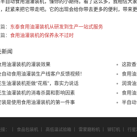
款半自动食用油灌装机，懂你的小期待。看了这么多，我相信大
了，赶紧来把它带走吧。它的出现会给你带去更多的便利，带来
一篇：
东泰食用油灌装机从研发到生产一站式服务
一篇：
食用油灌装机的保养永不过时
关新闻
食用油灌装机的灌装效果
这款香
全自动食用油灌装生产线客户反馈视频！
食用油
花生油灌装机拒做“花瓶”，靠实力说话
润滑油
花生油灌装机的消毒杀菌和影响因素
食用油
安装是使用食用油灌装机的第一件事
半自动
链接：
食品包装机
高低温试验箱
雷蒙磨粉机
铆钉机
行星