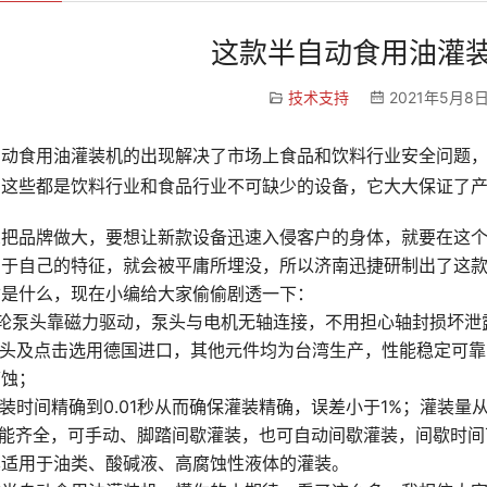
这款半自动食用油灌
技术支持
2021年5月8日
自动食用油灌装机的出现解决了市场上食品和饮料行业安全问题
，这些都是饮料行业和食品行业不可缺少的设备，它大大保证了
想把品牌做大，要想让新款设备迅速入侵客户的身体，就要在这
属于自己的特征，就会被平庸所埋没，所以济南迅捷研制出了这
质是什么，现在小编给大家偷偷剧透一下：
.齿轮泵头靠磁力驱动，泵头与电机无轴连接，不用担心轴封损坏
泵头及点击选用德国进口，其他元件均为台湾生产，性能稳定可靠
腐蚀；
灌装时间精确到0.01秒从而确保灌装精确，误差小于1%；灌装量从
.功能齐全，可手动、脚踏间歇灌装，也可自动间歇灌装，间歇时
其适用于油类、酸碱液、高腐蚀性液体的灌装。