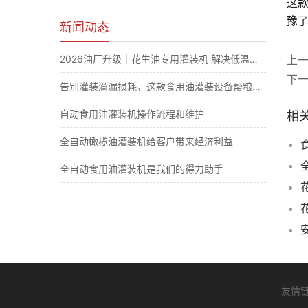
这
豫
新闻动态
2026油厂升级｜花生油专用灌装机 解决低温凝固滴漏计量难题
上
下
告别灌装滴漏损耗，这款食用油灌装设备帮粮油厂大幅节省原料成本
自动食用油灌装机操作流程和维护
相
全自动橄榄油灌装机给客户带来经济利益
全自动食用油灌装机是我们的得力助手
友情