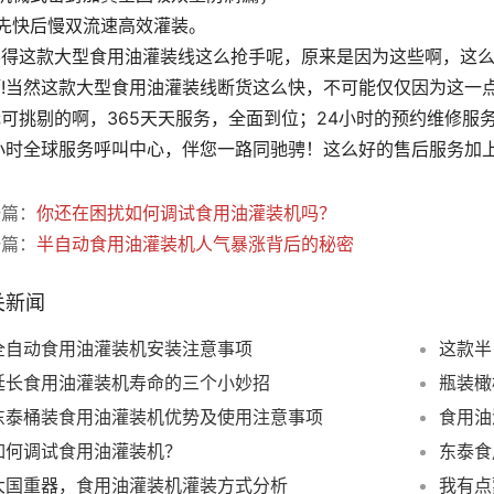
、先快后慢双流速高效灌装。
不得这款大型食用油灌装线这么抢手呢，原来是因为这些啊，这
啊!当然这款大型食用油灌装线断货这么快，不可能仅仅因为这一
可挑剔的啊，365天天服务，全面到位；24小时的预约维修服
4小时全球服务呼叫中心，伴您一路同驰骋！这么好的售后服务加
一篇：
你还在困扰如何调试食用油灌装机吗？
一篇：
半自动食用油灌装机人气暴涨背后的秘密
关新闻
全自动食用油灌装机安装注意事项
这款半
延长食用油灌装机寿命的三个小妙招
东泰桶装食用油灌装机优势及使用注意事项
食用油
如何调试食用油灌装机？
东泰食
大国重器，食用油灌装机灌装方式分析
我有点