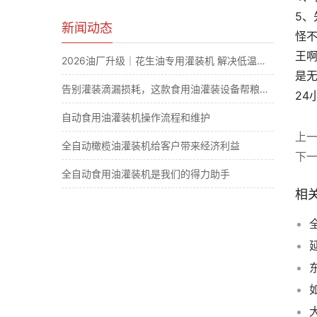
5
新闻动态
怪
王
2026油厂升级｜花生油专用灌装机 解决低温凝固滴漏计量难题
是无
告别灌装滴漏损耗，这款食用油灌装设备帮粮油厂大幅节省原料成本
2
自动食用油灌装机操作流程和维护
上
全自动橄榄油灌装机给客户带来经济利益
下
全自动食用油灌装机是我们的得力助手
相