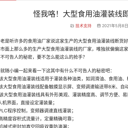
怪我咯！大型食用油灌装线
技术支持
2021年5月8日
期老是听许多的食用油厂家说这家生产的大型食用油灌装线断货
，市面上那么多的生产大型食用油灌装线的厂家，唯独就偏偏这
么不可告人的秘密，要不怎么能这么的抢手？
家就随小编一起来看一下这其中有什么不可告人的秘密吧：
、该大型食用油灌装线适用于灌装各种油类，如润滑油、食用油、
、该大型食用油灌装线配备触摸显示屏、变频调速输送带8米、自
、该大型食用油灌装线具有外形美观、灌装精度高、调节方便、易
人机界面，直接设定灌装量；
PLC程序控制，变频器调速直线灌装；
、高精度容积式流量计，定量精确可靠；
、机械式密封加真空回吸双重防滴漏；